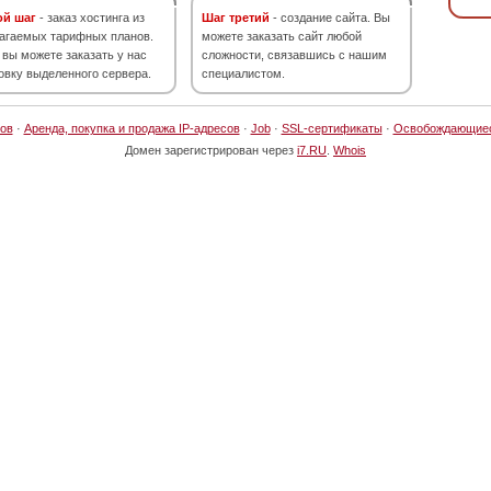
ой шаг
- заказ хостинга из
Шаг третий
- создание сайта. Вы
агаемых тарифных планов.
можете заказать сайт любой
 вы можете заказать у нас
сложности, связавшись с нашим
овку выделенного сервера.
специалистом.
ов
·
Аренда, покупка и продажа IP-адресов
·
Job
·
SSL-сертификаты
·
Освобождающие
Домен зарегистрирован через
i7.RU
.
Whois