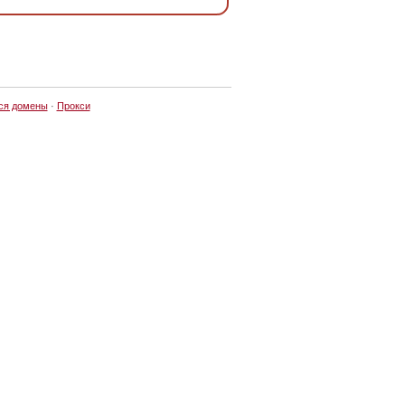
ся домены
·
Прокси