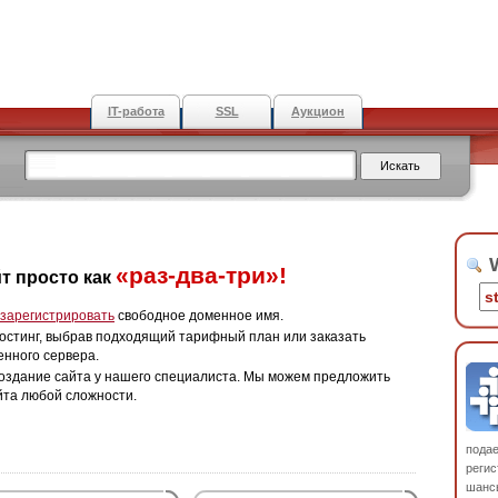
IT-работа
SSL
Аукцион
W
«раз-два-три»!
т просто как
зарегистрировать
свободное доменное имя.
остинг, выбрав подходящий тарифный план или заказать
енного сервера.
оздание сайта у нашего специалиста. Мы можем предложить
йта любой сложности.
пода
регис
шанс